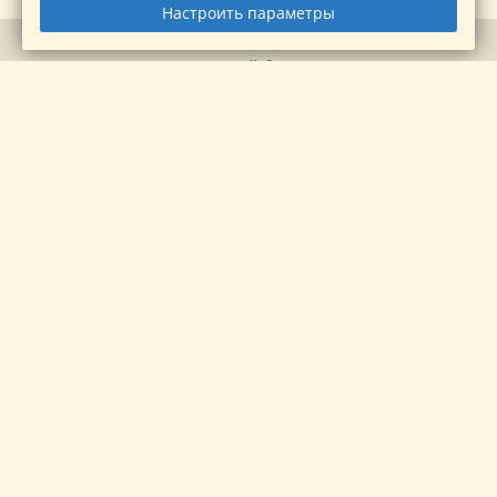
Настроить параметры
© 2026 Аквапарк Тропический берег, Ярославль.
Официальный сайт.
+7 (4852) 23-00-80
promo.aquapark76@yandex.ru
150022
,
Ярославская область
,
Ярославль
,
Дядьковская
улица
,
21
Правовая информация
Политика обработки персональных данных
Политика использования файлов cookie