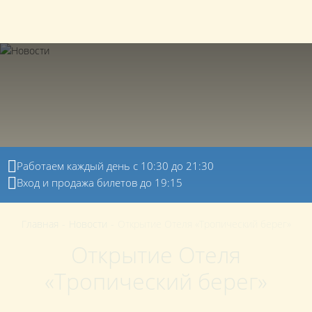
150022
,
Ярославская область
,
Ярославль
,
+7 (4852) 23-00-80
Дядьковская улица
,
21
RU
Работаем каждый день с 10:30 до 21:30
Вход и продажа билетов до 19:15
Главная
-
Новости
-
Открытие Отеля «Тропический берег»
Открытие Отеля
«Тропический берег»