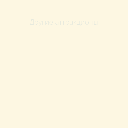
Другие аттракционы